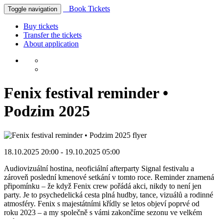
Book Tickets
Toggle navigation
Buy tickets
Transfer the tickets
About application
Fenix festival reminder •
Podzim 2025
18.10.2025 20:00
-
19.10.2025 05:00
Audiovizuální hostina, neoficiální afterparty Signal festivalu a
zároveň poslední kmenové setkání v tomto roce. Reminder znamená
připomínku – že když Fenix crew pořádá akci, nikdy to není jen
party. Je to psychedelická cesta plná hudby, tance, vizuálů a rodinné
atmosféry. Fenix s majestátními křídly se letos objeví poprvé od
roku 2023 – a my společně s vámi zakončíme sezonu ve velkém