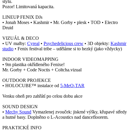
stylu.
Pozor! Limitovaná kapacita.
LINEUP FENIX DJs
• Jonah Moses • Kashmir • Mr. Gorby • plesk • TOD • Electro
Druid
VIZUÁL & DECO
• UV malby:
Cyreal
⁩ •
Psychedelicious crew
⁩⁩ • 3D objekty:
Kashmir
studio
⁩⁩ • Fenix festival tribe – uděláme si to hezký (jako vždycky)
INDOOR VIDEOMAPPING
• 9m plastika okřídleného Fenixe!
Mr. Gorby + Code Noctis + Coltcha.vizual
OUTDOOR PROJEKCE
• HOLOCUBE™ instalace od
5-MeO-TAR
Venku oheň pro zahřátí po celou dobu akce
SOUND DESIGN
•
Mechy Sound
⁩⁩ Vymazlenej zvouček: jiskrné výšky, křupavé středy
a hutné basy. Doplněno o L-Acoustics nad dancefloorem.
PRAKTICKÉ INFO