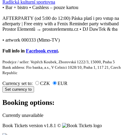
Radlická kulturní sportovna
• Bar + bistro • Cashless – pouze kartou
AFTERPARTY (od 5:00 do 12:00) Páska platí i pro vstup na
afterparty | Free entry with a Fenix Reminder party wristband
Prostor Elementů → ⁦prostorelementu.cz⁩ • DJ DawTek & tba
• artwork 000333 (Mimo-TV)
Full info in
Facebook event
.
Prodejce / seller: Vojtěch Koubek, Zborovská 1222/3, 15000, Praha 5
Bank address: Fio banka, a.s., V Celnici 1028/10, Praha 1, 117 21, Czech
Republic
Currency set to:
CZK
EUR
Set currency to
Booking options:
Currently unavailable
Book Tickets version v1.8.1 ©