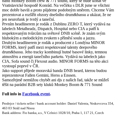
band Monkey Boom crew & 771 sound, který se bude konat ve
Vratislavické hospodě Konrád. Na večírku s DLR jsme se všichni
moc dobře bavili a proto půjdeme podobným směrem. Chceme Vám
prezentovat a rozšířit obzory dnešního drum&bassu a ukázat, že ne
jen neurofunk je tvrdý a taneční.
Prvním headlinerem je rodák z Dublinu ZERO T, který vydává na
labelech Metalheadz, Dispatch, Hospital nebo CIA a patří k
respektovaným tvůrcům na světové DNB scéně. Je znám svým
hlubokým a melodickým zvukem s příměsí soulu a jazzu.
Druhým headlinerem je rodák a producent z Londýna MINOR
FORMS, který patří mezi respektované talenty deepového
drum&bassu. Jeho tracky kombinují hutné basové linky, temnou
atmosféru a energii tanečního parketu. Vydává na labelech jako
CIA, Sofa sound či Flexout audio. MINOR FORMS na této akci
vystoupí poprvé v ČR.
Jako support přijede moravská banda DNB heard, kterou budou
reprezentovat Fallen Gemini, Herss a Enssen.
Samozřejmě nemůžou chybět ani djs z našich řad, takže se můžeš
těšit na parádní B2B sety kluků Monkey Boom & 771 Sound
Full info in
Facebook event
.
Prodejce / tickets seller / bank account holder: Daniel Valenta, Voskovcova 354,
463 03 Stráž nad Nisou
Bank address: Fio banka, a.s., V Celnici 1028/10, Praha 1, 117 21, Czech