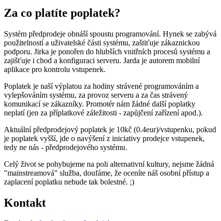
Za co platíte poplatek?
Systém předprodeje obnáší spoustu programování. Hynek se zabývá
použitelností a uživatelské části systému, zaštiťuje zákaznickou
podporu. Jirka je ponořen do hlubších vnitřních procesů systému a
zajišťuje i chod a konfiguraci serveru. Jarda je autorem mobilní
aplikace pro kontrolu vstupenek.
Poplatek je naší výplatou za hodiny strávené programováním a
vylepšováním systému, za provoz serveru a za čas strávený
komunikací se zákazníky. Promotér nám žádné další poplatky
neplatí (jen za příplatkové záležitosti - zapůjčení zařízení apod.).
Aktuální předprodejový poplatek je 10kč (0.4eur)/vstupenku, pokud
je poplatek vyšší, jde o navýšení z iniciativy prodejce vstupenek,
tedy ne nás - předprodejového systému.
Celý život se pohybujeme na poli alternativní kultury, nejsme žádná
"mainstreamová" služba, doufáme, že oceníte náš osobní přístup a
zaplacení poplatku nebude tak bolestné. ;)
Kontakt